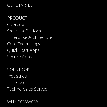
Overview
SmartUX Platform
Enterprise Architecture
Core Technology
Quick Start Apps
Secure Apps
SOLUTIONS
Industries
Use Cases
Technologies Served
WHY POWWOW
Apps without Limits
Legacy Modernization
Enable Citizen Development
Accelerated Time to Value